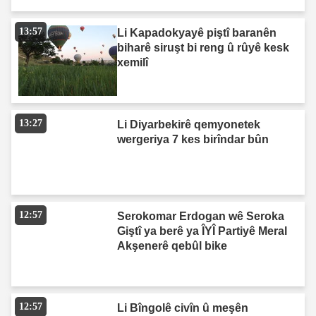
13:57
Li Kapadokyayê piştî baranên
biharê siruşt bi reng û rûyê kesk
xemilî
13:27
Li Diyarbekirê qemyonetek
wergeriya 7 kes birîndar bûn
12:57
Serokomar Erdogan wê Seroka
Giştî ya berê ya ÎYÎ Partiyê Meral
Akşenerê qebûl bike
12:57
Li Bîngolê civîn û meşên