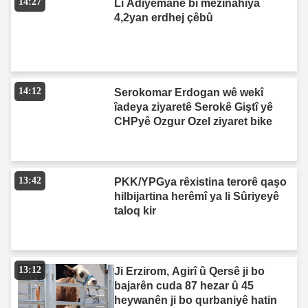
14:27
Li Adiyemanê bi mezinahiya
4,2yan erdhej çêbû
14:12
Serokomar Erdogan wê wekî
îadeya ziyaretê Serokê Giştî yê
CHPyê Ozgur Ozel ziyaret bike
13:42
PKK/YPGya rêxistina terorê qaşo
hilbijartina herêmî ya li Sûriyeyê
taloq kir
13:12
Ji Erzirom, Agirî û Qersê ji bo
bajarên cuda 87 hezar û 45
heywanên ji bo qurbaniyê hatin