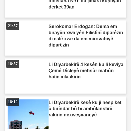
dibistana NYê da jimara kuştiyan
derket 39an
21:57
Serokomar Erdogan: Dema em
birayên xwe yên Filistînî diparêzin
di eslê xwe da em mirovahiyê
diparêzin
18:57
Li Diyarbekirê 4 kesên ku li keviya
Çemê Dîcleyê mehsûr mabûn
hatin xilaskirin
18:12
Li Diyarbekirê kesê ku ji hesp ket
û birîndar bû bi ambûlansfirê
rakirin nexweşxaneyê