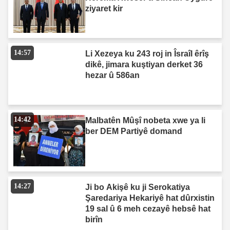
ziyaret kir
14:57
Li Xezeya ku 243 roj in Îsraîl êrîş
dikê, jimara kuştiyan derket 36
hezar û 586an
14:42
Malbatên Mûşî nobeta xwe ya li
ber DEM Partiyê domand
14:27
Ji bo Akişê ku ji Serokatiya
Şaredariya Hekariyê hat dûrxistin
19 sal û 6 meh cezayê hebsê hat
birîn