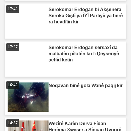
17:42
Serokomar Erdogan bi Akşenera
Seroka Giştî ya ÎYÎ Partiyê ya berê
ra hevdîtin kir
17:27
Serokomar Erdogan sersaxî da
malbatên pîlotên ku li Qeyseriyê
şehîd ketin
16:42
Noqavan binê gola Wanê paqij kir
14:57
Wezîrê Karên Derva Fîdan
Herêma Xweser a Sîncan Uygurê