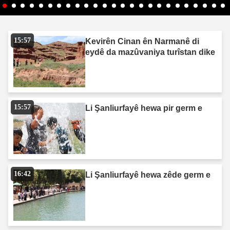
15:57
Kevirên Cinan ên Narmanê di
eydê da mazûvaniya turîstan dike
15:57
Li Şanliurfayê hewa pir germ e
16:42
Li Şanliurfayê hewa zêde germ e