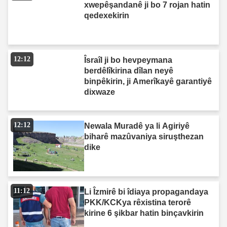
xwepêşandanê ji bo 7 rojan hatin
qedexekirin
12:12
Îsraîl ji bo hevpeymana
berdêlîkirina dîlan neyê
binpêkirin, ji Amerîkayê garantiyê
dixwaze
12:12
Newala Muradê ya li Agiriyê
biharê mazûvaniya siruşthezan
dike
11:12
Li Îzmirê bi îdiaya propagandaya
PKK/KCKya rêxistina terorê
kirine 6 şikbar hatin binçavkirin