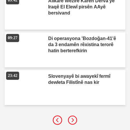
09:42
Alîkarê Wezîrê Karên Derva yê
Iraqê El Elewî pirsên AAyê
bersivand
09:27
Di operasyona 'Bozdoğan-41'ê
da 3 endamên rêxistina terorê
hatin berterefkirin
23:42
Slovenyayê bi awayekî fermî
dewleta Filistînê nas kir