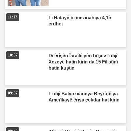
11:12
Li Hatayê bi mezinahiya 4,1ê
erdhej
10:57
Di êrîşên Îsraîlê yên bi şev li dijî
Xezeyê hatin kirin da 15 Filistînî
hatin kuştin
09:57
Li dijî Balyozxaneya Beyrûtê ya
Amerîkayê êrîşa çekdar hat kirin