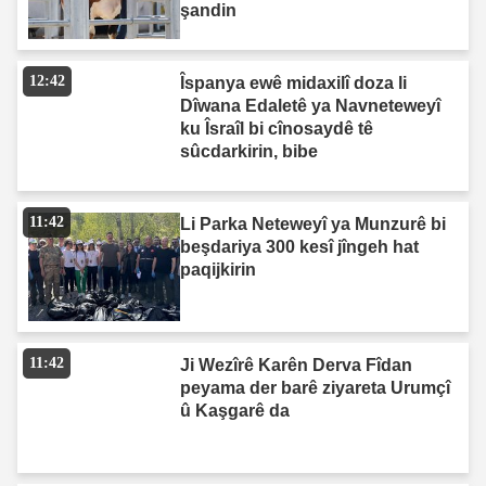
şandin
12:42
Îspanya ewê midaxilî doza li
Dîwana Edaletê ya Navneteweyî
ku Îsraîl bi cînosaydê tê
sûcdarkirin, bibe
11:42
Li Parka Neteweyî ya Munzurê bi
beşdariya 300 kesî jîngeh hat
paqijkirin
11:42
Ji Wezîrê Karên Derva Fîdan
peyama der barê ziyareta Urumçî
û Kaşgarê da