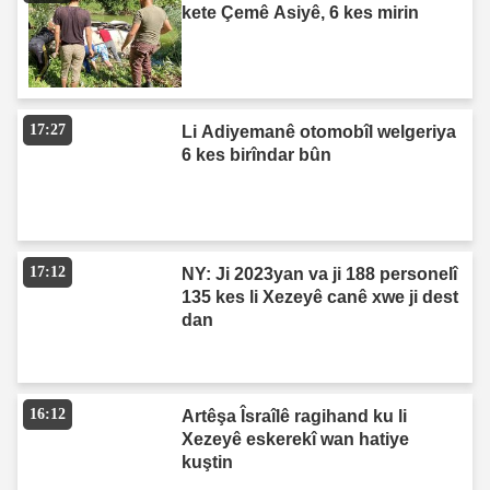
kete Çemê Asiyê, 6 kes mirin
17:27
Li Adiyemanê otomobîl welgeriya
6 kes birîndar bûn
17:12
NY: Ji 2023yan va ji 188 personelî
135 kes li Xezeyê canê xwe ji dest
dan
16:12
Artêşa Îsraîlê ragihand ku li
Xezeyê eskerekî wan hatiye
kuştin