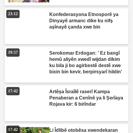
23:12
Konfederasyona Etnosporê ya
Dinyayê armanc dike ku nifş
aşînayê çanda xwe bin
19:57
Serokomar Erdogan: ' Ez bangî
hemû aliyên xwedî wijdan dikim
ku bila ji bo agirbestê destê xwe
bixin bin kevir, berpirsyarî hildin'
17:42
Artêşa Îsraîlê raserî Kampa
Penaberan a Cenînê ya li Şerîaya
Rojava kir: 6 birîndar
17:42
Li Îdlibê otobêsa xwendekaran