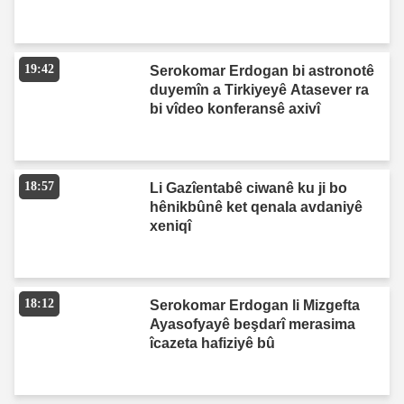
19:42
Serokomar Erdogan bi astronotê
duyemîn a Tirkiyeyê Atasever ra
bi vîdeo konferansê axivî
18:57
Li Gazîentabê ciwanê ku ji bo
hênikbûnê ket qenala avdaniyê
xeniqî
18:12
Serokomar Erdogan li Mizgefta
Ayasofyayê beşdarî merasima
îcazeta hafiziyê bû