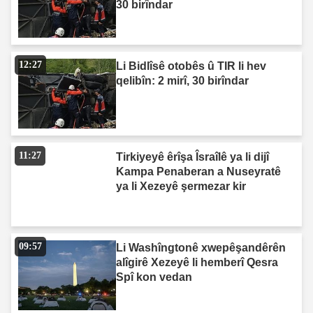
30 birîndar
12:27
Li Bidlîsê otobês û TIR li hev
qelibîn: 2 mirî, 30 birîndar
11:27
Tirkiyeyê êrîşa Îsraîlê ya li dijî
Kampa Penaberan a Nuseyratê
ya li Xezeyê şermezar kir
09:57
Li Washîngtonê xwepêşandêrên
alîgirê Xezeyê li hemberî Qesra
Spî kon vedan