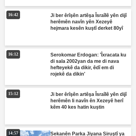
16:42
Ji ber êrîşên artêşa Îsraîlê yên dijî
herêmên navîn yên Xezeyê
hejmara kesên kuştî derket 80yî
16:12
Serokomar Erdogan: 'Îxracata ku
di sala 2002yan da me di nava
hefteyekê da dikir, êdî em di
rojekê da dikin'
15:12
Ji ber êrîşên artêşa Îsraîlê yên dijî
herêmên li navîn ên Xezeyê herî
kêm 40 kes hatin kuştin
14:57
Sekanên Parka Jiyana Siruştî ya