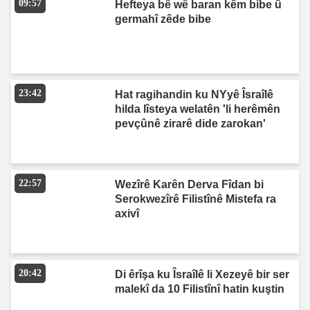
09:57
Hefteya bê wê baran kêm bibe û
germahî zêde bibe
23:42
Hat ragihandin ku NYyê Îsraîlê
hilda lîsteya welatên 'li herêmên
pevçûnê zirarê dide zarokan'
22:57
Wezîrê Karên Derva Fîdan bi
Serokwezîrê Filistînê Mistefa ra
axivî
20:42
Di êrîşa ku Îsraîlê li Xezeyê bir ser
malekî da 10 Filistînî hatin kuştin