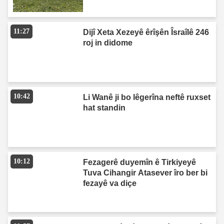
11:27
Dijî Xeta Xezeyê êrîşên Îsraîlê 246
roj in didome
10:42
Li Wanê ji bo lêgerîna neftê ruxset
hat standin
10:12
Fezagerê duyemîn ê Tirkiyeyê
Tuva Cihangir Atasever îro ber bi
fezayê va diçe