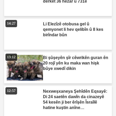
derket 36 hezar û 731ê
14:27
Li Elezîzê otobusa gel û
qemyonet li hev qelibîn û 8 kes
birîndar bûn
13:12
Bi şûşeyên şîr cêwrikên guran ên
20 rojî yên ku maka wan hişk
bûye xwedî dikin
12:57
Nexweşxaneya Şehîdên Eqsayê:
Di 24 saetên dawîn da cinazeyê
54 kesên ji ber êrîşên Îsraîlê
hatine kuştin anîne
nexweşxaneyê