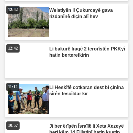
12:42
Welatiyên li Çukurcayê gava
rizdanînê diçin alî hev
12:42
Li bakurê Iraqê 2 terorîstên PKKyî
hatin berterefkirin
11:12
Li Heskîfê cotkaran dest bi çinîna
sîrên tescîldar kir
10:57
Ji ber êrîşên Îsraîlê li Xeta Xezeyê
herî kêm 14 Filistînî hatin kuştin