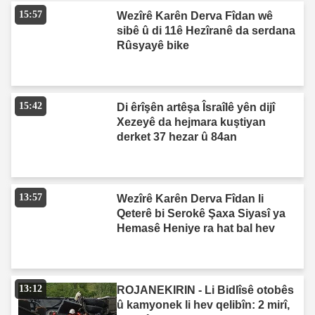
15:57
Wezîrê Karên Derva Fîdan wê
sibê û di 11ê Hezîranê da serdana
Rûsyayê bike
15:42
Di êrîşên artêşa Îsraîlê yên dijî
Xezeyê da hejmara kuştiyan
derket 37 hezar û 84an
13:57
Wezîrê Karên Derva Fîdan li
Qeterê bi Serokê Şaxa Siyasî ya
Hemasê Heniye ra hat bal hev
13:12
ROJANEKIRIN - Li Bidlîsê otobês
û kamyonek li hev qelibîn: 2 mirî,