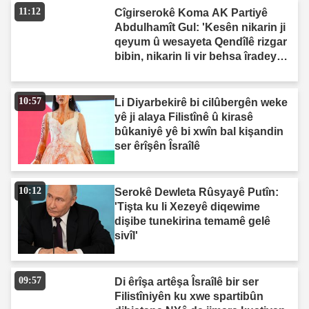
11:12
Cîgirserokê Koma AK Partiyê
Abdulhamît Gul: 'Kesên nikarin ji
qeyum û wesayeta Qendîlê rizgar
bibin, nikarin li vir behsa îradeya
neteweyî bikin'
10:57
Li Diyarbekirê bi cilûbergên weke
yê ji alaya Filistînê û kirasê
bûkaniyê yê bi xwîn bal kişandin
ser êrîşên Îsraîlê
10:12
Serokê Dewleta Rûsyayê Putîn:
'Tişta ku li Xezeyê diqewime
dişibe tunekirina temamê gelê
sivîl'
09:57
Di êrîşa artêşa Îsraîlê bir ser
Filistîniyên ku xwe spartibûn