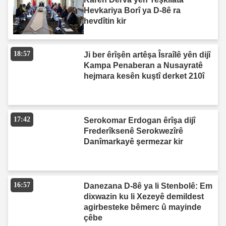
Hevkariya Borî ya D-8ê ra
hevdîtin kir
18:57
Ji ber êrîşên artêşa Îsraîlê yên dijî
Kampa Penaberan a Nusayratê
hejmara kesên kuştî derket 210î
17:42
Serokomar Erdogan êrîşa dijî
Frederîksenê Serokwezîrê
Danîmarkayê şermezar kir
16:57
Danezana D-8ê ya li Stenbolê: Em
dixwazin ku li Xezeyê demildest
agirbesteke bêmerc û mayinde
çêbe