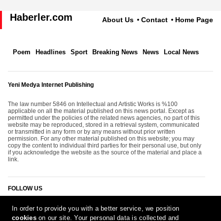
Haberler.com
About Us
Contact
Home Page
Poem
Headlines
Sport
Breaking News
News
Local News
Yeni Medya Internet Publishing
The law number 5846 on Intellectual and Artistic Works is %100
applicable on all the material published on this news portal. Except as
permitted under the policies of the related news agencies, no part of this
website may be reproduced, stored in a retrieval system, communicated
or transmitted in any form or by any means without prior written
permission. For any other material published on this website; you may
copy the content to individual third parties for their personal use, but only
if you acknowledge the website as the source of the material and place a
link.
FOLLOW US
In order to provide you with a better service, we position
cookies
on our site. Your personal data is collected and