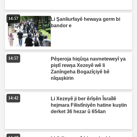
14:57
Li Şanliurfayê hewaya germ bi
bandor e
14:57
Pêşeroja hiqûqa navneteweyî ya
piştî rewşa Xezeyê wê li
Zanîngeha Bogazîçiyê bê
nîqaşkirin
14:42
Li Xezeyê ji ber êrîşên Îsraîlê
hejmara Filistîniyên hatine kuştin
derket 36 hezar û 654an