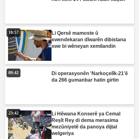
10:57
Li Qersê mamoste û
xwendekaran dîwarên dibistana
xwe bi wêneyan xemilandin
09:42
Di operasyonên 'Narkoçelîk-21'ê
da 266 gumanbar hatin girtin
23:42
Li Hêwana Konserê ya Cemal
Reşît Rey di dema merasima
mezûniyetê da panoya dijtal
welgeriya