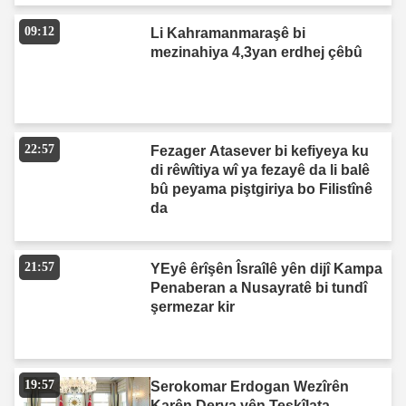
09:12
Li Kahramanmaraşê bi
mezinahiya 4,3yan erdhej çêbû
22:57
Fezager Atasever bi kefiyeya ku
di rêwîtiya wî ya fezayê da li balê
bû peyama piştgiriya bo Filistînê
da
21:57
YEyê êrîşên Îsraîlê yên dijî Kampa
Penaberan a Nusayratê bi tundî
şermezar kir
19:57
Serokomar Erdogan Wezîrên
Karên Derva yên Teşkîlata