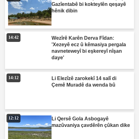
Gazîentabê bi kokteylên qeşayê
hênik dibin
14:42
Wezîrê Karên Derva Fîdan:
'Xezeyê ecz û kêmasiya pergala
navneteweyî bi eşkereyî nîşan
daye'
14:12
Li Elezîzê zarokekî 14 salî di
Çemê Muradê da wenda bû
12:12
Li Qersê Gola Asbogayê
mazûvaniya çavdêrên çûkan dike