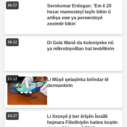
16:57
Serokomar Erdogan: 'Em ê 20
hezar mamosteyî tayîn bikin û
artêşa xwe ya perwerdeyê
zeximtir bikin'
16:12
Di Gola Wanê da koloniyeke nû
ya mîkrobiyolîtan hat tesbîtkirin
15:12
Li Mûşê qelaşînka birîndar tê
dermankirin
14:27
Li Xezeyê ji ber êrîşên Îsraîlê
hejmara Filistîniyên hatine kuştin