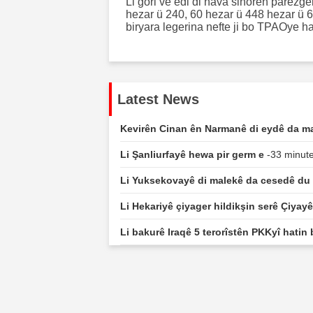
Li gori ve edi di nava sinoren parez
hezar ü 240, 60 hezar ü 448 hezar ü 
biryara legerina nefte ji bo TPAOye ha
Latest News
Kevirên Cinan ên Narmanê di eydê da ma
Li Şanliurfayê hewa pir germ e
-33 minute
Li Yuksekovayê di malekê da cesedê du k
Li Hekariyê çiyager hildikşin serê Çiyay
Li bakurê Iraqê 5 terorîstên PKKyî hatin 