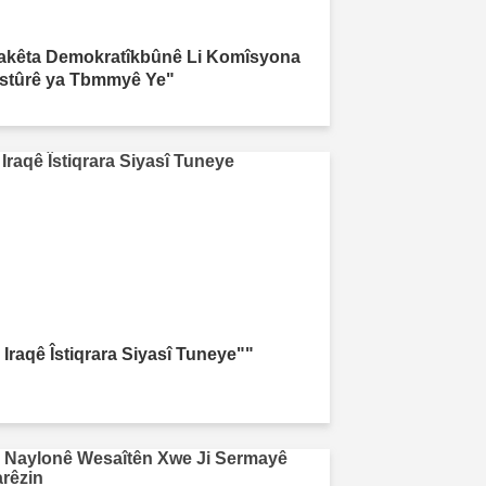
akêta Demokratîkbûnê Li Komîsyona
stûrê ya Tbmmyê Ye"
 Iraqê Îstiqrara Siyasî Tuneye""