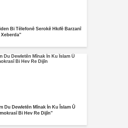
iden Bi Têlefonê Serokê Hkıfê Barzanî
 Xeberda"
m Du Dewletên Mînak İn Ku Îslam Û
mokrasî Bi Hev Re Dijîn"