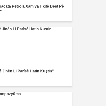
xracata Petrola Xam ya Hkıfê Dest Pê
r"
ê Jinên Li Parîsê Hatin Kuştin"