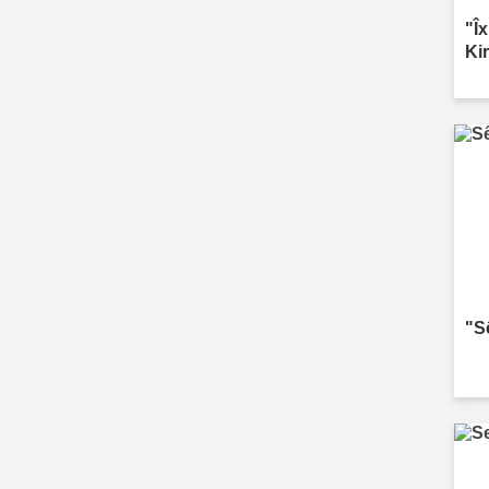
"Î
Ki
"S