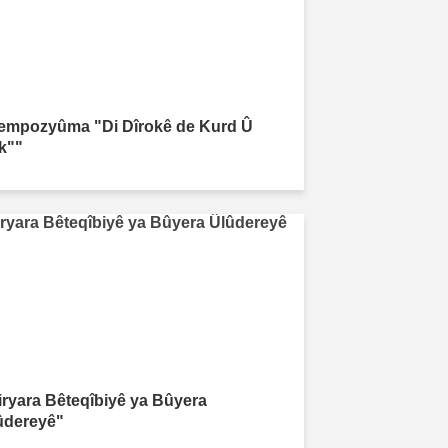
empozyûma "Di Dîrokê de Kurd Û
rk""
iryara Bêteqîbiyê ya Bûyera
ûdereyê"