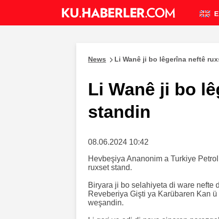
E
News
Li Wanê ji bo lêgerîna neftê ru
Li Wanê ji bo lê
standin
08.06.2024 10:42
Hevbeşiya Ananonim a Turkiye Petrolle
ruxset stand.
Biryara ji bo selahiyeta di ware nefte
Reveberiya Gişti ya Karübaren Kan ü 
weşandin.