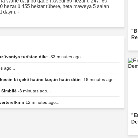
geha Wane da ji bo qaden xwedi 60 hezar ü 247, 60
60 hezar ü 455 hektar rübere, heta maweya 5 salan
t dayin. -
"B
Re
zûvaniya turîstan dike
-33 minutes ago...
s ago...
esên bi çekê hatine kuştin hatin dîtin
-18 minutes ago...
ê Simbilê
-3 minutes ago...
berterefkirin
12 minutes ago...
"E
De