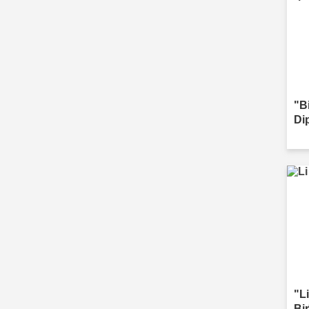
"B
Di
"Li
Bi