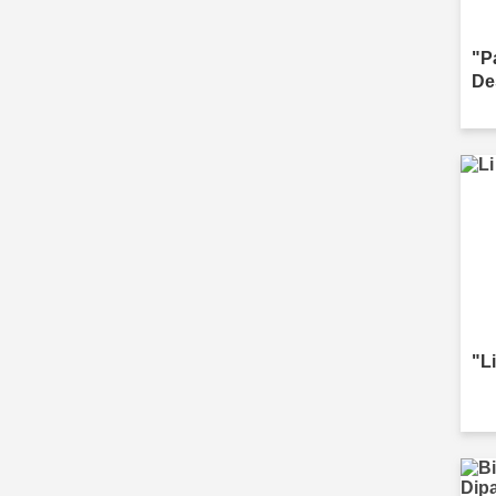
"P
De
"Li