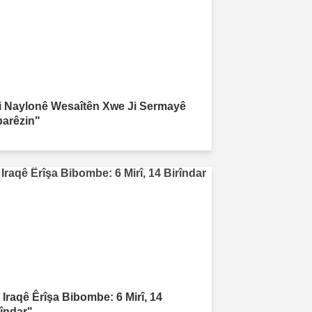
i Naylonê Wesaîtên Xwe Ji Sermayê
parêzin"
 Iraqê Êrîşa Bibombe: 6 Mirî, 14
rîndar"