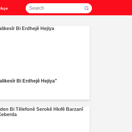
rkçe
alikesîr Bi Erdhejê Hejiya"