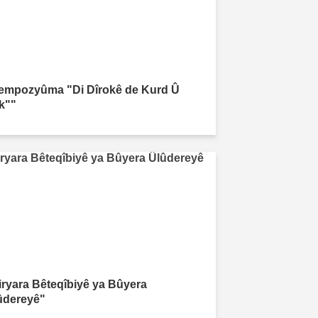
empozyûma "Di Dîrokê de Kurd Û
rk""
iryara Bêteqîbiyê ya Bûyera
ûdereyê"