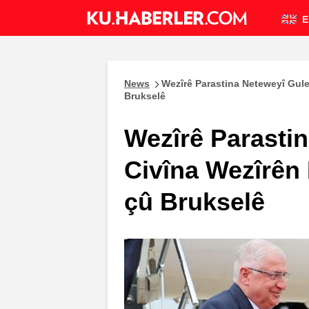
E
News
Wezîrê Parastina Neteweyî Gule
Brukselê
Wezîrê Parastin
Civîna Wezîrên
çû Brukselê