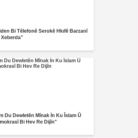
iden Bi Têlefonê Serokê Hkıfê Barzanî
 Xeberda"
m Du Dewletên Mînak İn Ku Îslam Û
mokrasî Bi Hev Re Dijîn"