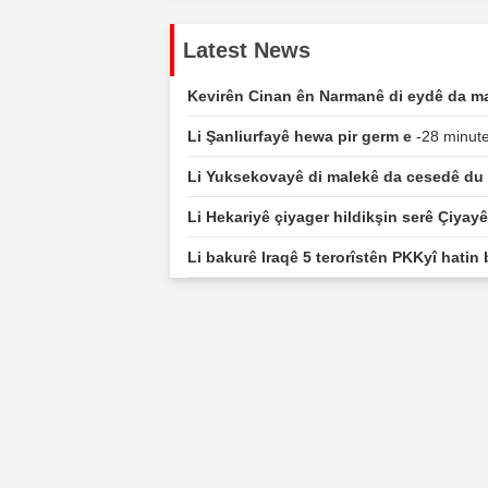
Latest News
Kevirên Cinan ên Narmanê di eydê da ma
Li Şanliurfayê hewa pir germ e
-28 minute
Li Yuksekovayê di malekê da cesedê du k
Li Hekariyê çiyager hildikşin serê Çiyay
Li bakurê Iraqê 5 terorîstên PKKyî hatin 