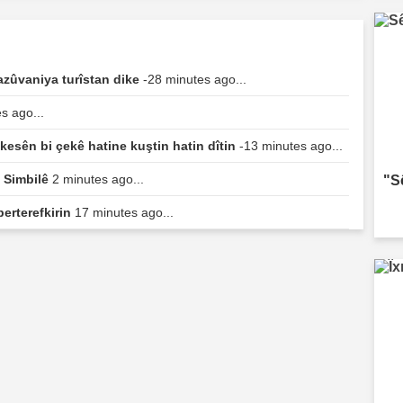
zûvaniya turîstan dike
-28 minutes ago...
s ago...
esên bi çekê hatine kuştin hatin dîtin
-13 minutes ago...
ê Simbilê
2 minutes ago...
"S
berterefkirin
17 minutes ago...