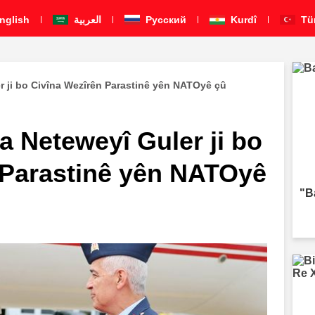
nglish
العربية
Pусский
Kurdî
Tü
r ji bo Civîna Wezîrên Parastinê yên NATOyê çû
a Neteweyî Guler ji bo
 Parastinê yên NATOyê
"B