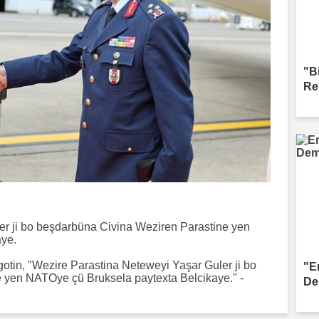
"B
Re
er ji bo beşdarbüna Civina Weziren Parastine yen
aye.
otin, "Wezire Parastina Neteweyi Yaşar Guler ji bo
"E
 yen NATOye çü Bruksela paytexta Belcikaye." -
De