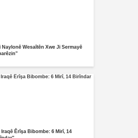
i Naylonê Wesaîtên Xwe Ji Sermayê
parêzin"
 Iraqê Êrîşa Bibombe: 6 Mirî, 14
rîndar"