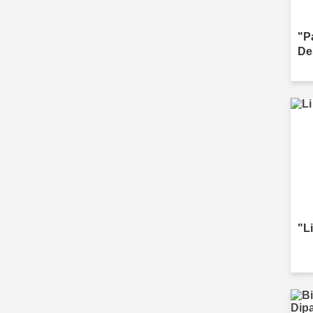
"P
De
"Li