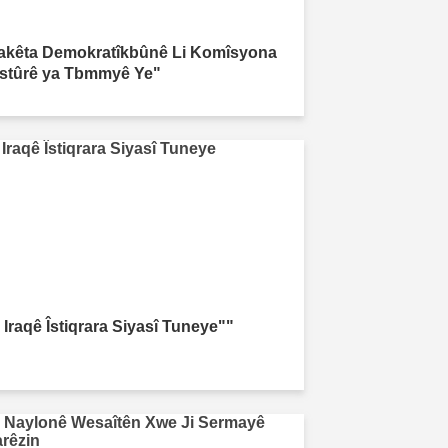
akêta Demokratîkbûnê Li Komîsyona
stûrê ya Tbmmyê Ye"
 Iraqê Îstiqrara Siyasî Tuneye""