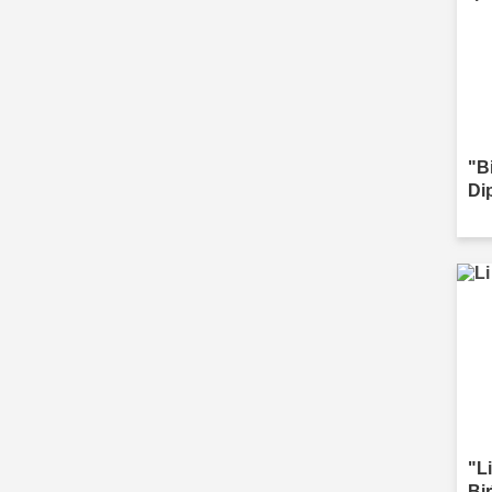
"B
Di
"Li
Bi