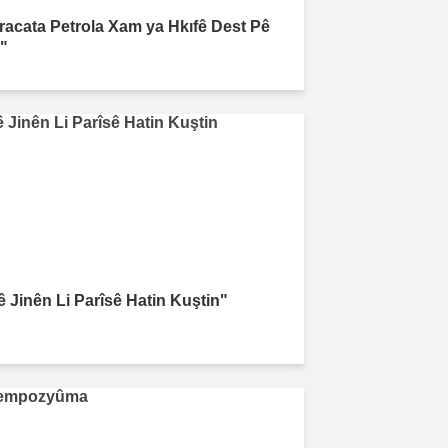
xracata Petrola Xam ya Hkıfê Dest Pê
r"
ê Jinên Li Parîsê Hatin Kuştin"