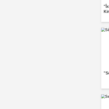
"Î
Ki
"S