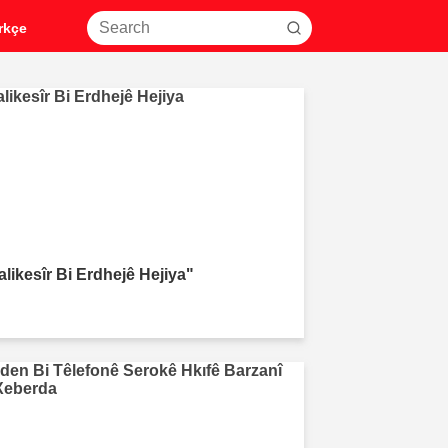
rkçe
alikesîr Bi Erdhejê Hejiya"