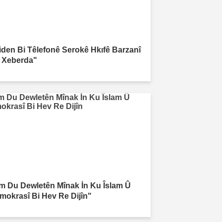
iden Bi Têlefonê Serokê Hkıfê Barzanî
 Xeberda"
m Du Dewletên Mînak İn Ku Îslam Û
mokrasî Bi Hev Re Dijîn"