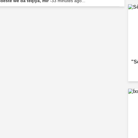
i destê wê da teqiya, mir
-33 minutes ago...
"S