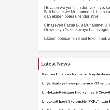
Hevalen we yen ditin deri vekiri ye, k
B. ü hevale we Muhammet U. hatin ku 
dan ekiben poles ü tenduristiye.
Cinazeyen Fatma B. ü Muhammet U. b
Dewlete ya Yuksekovaye hatin veguhe
Ekiben polesan en li mal lekolin pek a
Latest News
Kevirên Cinan ên Narmanê di eydê da ma
Li Şanliurfayê hewa pir germ e
-33 minute
Li Hekariyê çiyager hildikşin serê Çiyay
Li bakurê Iraqê 5 terorîstên PKKyî hatin 