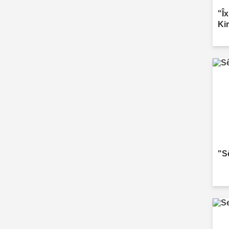
"Î
Ki
"S