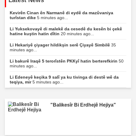
Kevirên Cinan ên Narmanê di eydê da mazûvaniya
turîstan dike
5 minutes ago...
Li Yuksekovayê di malekê da cesedê du kesên bi çekê
hatine kuştin hatin dîtin
20 minutes ago...
Li Hekariyê çiyager hildikşin serê Çiyayê Simbilê
35
minutes ago...
Li bakurê Iraqê 5 terorîstên PKKyî hatin berterefkirin
50
minutes ago...
Li Edeneyê keçika 9 salî ya ku tivinga di destê wê da
teqiya, mir
5 minutes ago...
"Balikesîr Bi Erdhejê Hejiya"