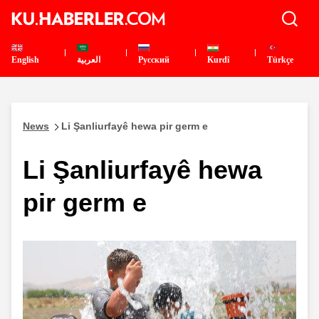
English
العربية
Pусский
Kurdî
Türkçe
News
Li Şanliurfayê hewa pir germ e
Li Şanliurfayê hewa
pir germ e