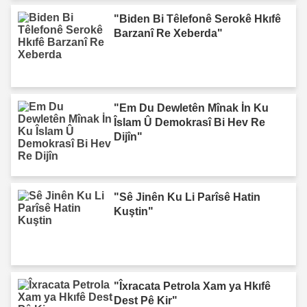
"Biden Bi Têlefonê Serokê Hkıfê
Barzanî Re Xeberda"
"Em Du Dewletên Mînak İn Ku
Îslam Û Demokrasî Bi Hev Re
Dijîn"
"Sê Jinên Ku Li Parîsê Hatin
Kuştin"
"Îxracata Petrola Xam ya Hkıfê
Dest Pê Kir"