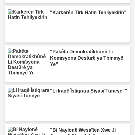
"Karkerên Tirk Hatin Tehliyekirin"
"Pakêta Demokratîkbûnê Li
Komîsyona Destûrê ya Tbmmyê
Ye"
"Li Iraqê Îstiqrara Siyasî Tuneye""
"Bi Naylonê Wesaîtên Xwe Ji