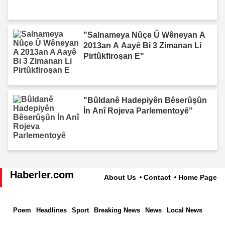
"Salnameya Nûçe Û Wêneyan A
2013an A Aayê Bi 3 Zimanan Li
Pirtûkfiroşan E"
"Bûldanê Hadepiyên Bêserûşûn
İn Anî Rojeva Parlementoyê"
Haberler.com
About Us
Contact
Home Page
Poem
Headlines
Sport
Breaking News
News
Local News