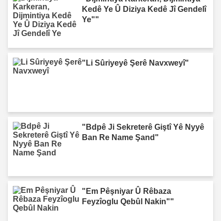
Kedê Ye Û Diziya Kedê Jî Gendelî
Ye""
"Li Sûriyeyê Şerê Navxweyî"
"Bdpê Ji Sekreterê Giştî Yê Nyyê
Ban Re Name Şand"
"Em Pêşniyar Û Rêbaza
Feyzîoglu Qebûl Nakin""