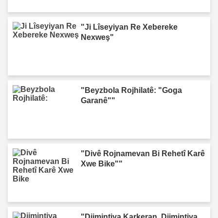
"Ji Lîseyiyan Re Xebereke
Nexweş"
"Beyzbola Rojhilatê: "Goga
Garanê""
"Divê Rojnamevan Bi Rehetî Karê
Xwe Bike""
"Dijmintiya Karkeran, Dijmintiya