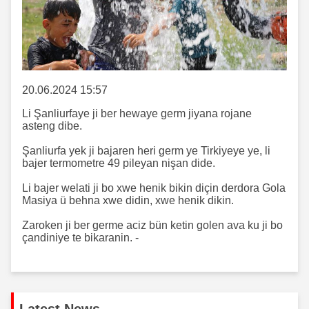
20.06.2024 15:57
Li Şanliurfaye ji ber hewaye germ jiyana rojane
asteng dibe.
Şanliurfa yek ji bajaren heri germ ye Tirkiyeye ye, li
bajer termometre 49 pileyan nişan dide.
Li bajer welati ji bo xwe henik bikin diçin derdora Gola
Masiya ü behna xwe didin, xwe henik dikin.
Zaroken ji ber germe aciz bün ketin golen ava ku ji bo
çandiniye te bikaranin. -
Latest News