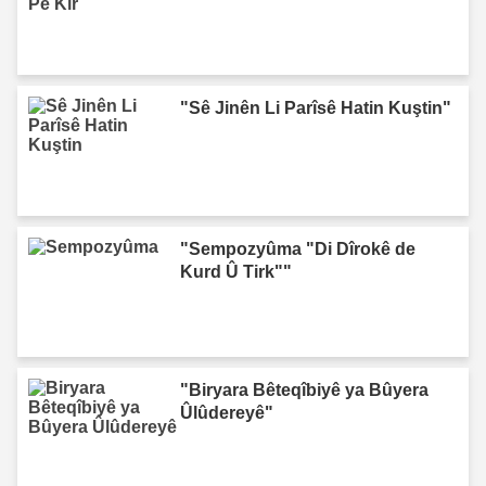
"Sê Jinên Li Parîsê Hatin Kuştin"
"Sempozyûma "Di Dîrokê de
Kurd Û Tirk""
"Biryara Bêteqîbiyê ya Bûyera
Ûlûdereyê"