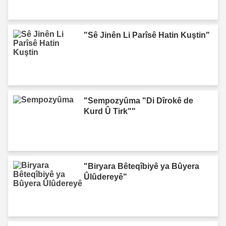
"Sê Jinên Li Parîsê Hatin Kuştin"
"Sempozyûma "Di Dîrokê de
Kurd Û Tirk""
"Biryara Bêteqîbiyê ya Bûyera
Ûlûdereyê"