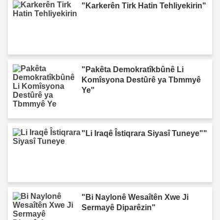
"Karkerên Tirk Hatin Tehliyekirin"
"Pakêta Demokratîkbûnê Li
Komîsyona Destûrê ya Tbmmyê
Ye"
"Li Iraqê Îstiqrara Siyasî Tuneye""
"Bi Naylonê Wesaîtên Xwe Ji
Sermayê Diparêzin"