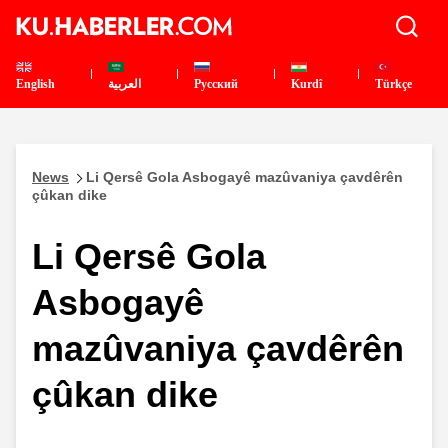
English
العربية
Pусский
Kurdî
Türkçe
News
Li Qersê Gola Asbogayê mazûvaniya çavdêrên
çûkan dike
Li Qersê Gola
Asbogayê
mazûvaniya çavdêrên
çûkan dike