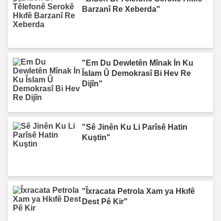
Barzanî Re Xeberda"
"Em Du Dewletên Mînak İn Ku
Îslam Û Demokrasî Bi Hev Re
Dijîn"
"Sê Jinên Ku Li Parîsê Hatin
Kuştin"
"Îxracata Petrola Xam ya Hkıfê
Dest Pê Kir"