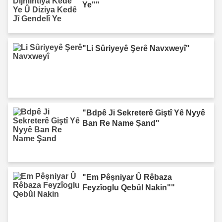
Ye""
"Li Sûriyeyê Şerê Navxweyî"
"Bdpê Ji Sekreterê Giştî Yê Nyyê
Ban Re Name Şand"
"Em Pêşniyar Û Rêbaza
Feyzîoglu Qebûl Nakin""