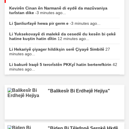
Kevirên Cinan ên Narmanê di eydê da mazûvaniya
turîstan dike
-3 minutes ago...
Li Şanliurfayê hewa pir germ e
-3 minutes ago...
Li Yuksekovayê di malekê da cesedê du kesên bi çekê
hatine kuştin hatin dîtin
12 minutes ago...
Li Hekariyê çiyager hildikşin serê Çiyayê Simbilê
27
minutes ago...
Li bakurê Iraqê 5 terorîstên PKKyî hatin berterefkirin
42
minutes ago...
"Balikesîr Bi Erdhejê Hejiya"
"Biden Bi Têlefonê Serokê Hkıfê