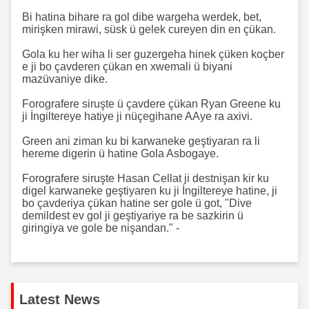
Bi hatina bihare ra gol dibe wargeha werdek, bet,
mirişken mirawi, süsk ü gelek cureyen din en çükan.
Gola ku her wiha li ser guzergeha hinek çüken koçber
e ji bo çavderen çükan en xwemali ü biyani
mazüvaniye dike.
Forografere siruşte ü çavdere çükan Ryan Greene ku
ji İngiltereye hatiye ji nüçegihane AAye ra axivi.
Green ani ziman ku bi karwaneke geştiyaran ra li
hereme digerin ü hatine Gola Asbogaye.
Forografere siruşte Hasan Cellat ji destnişan kir ku
digel karwaneke geştiyaren ku ji İngiltereye hatine, ji
bo çavderiya çükan hatine ser gole ü got, "Dive
demildest ev gol ji geştiyariye ra be sazkirin ü
giringiya ve gole be nişandan." -
Latest News