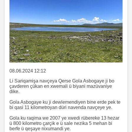
08.06.2024 12:12
Li Sariqamişa navçeya Qerse Gola Asbogaye ji bo
çavderen çükan en xwemali ü biyani mazüvaniye
dike.
Gola Asbogaye ku ji dewlemendiyen bine erde pek te
bi qasi 11 kilometroyan düri navenda navçeye ye.
Gola ku raqima we 2007 ye xwedi rübereke 13 hezar
ü 800 kilometro çarçik e ü sale nezika 5 mehan bi
berfe ü qeşaye nixumandi ye.