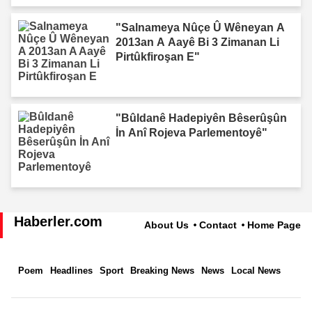
"Salnameya Nûçe Û Wêneyan A
2013an A Aayê Bi 3 Zimanan Li
Pirtûkfiroşan E"
"Bûldanê Hadepiyên Bêserûşûn
İn Anî Rojeva Parlementoyê"
Haberler.com
About Us
Contact
Home Page
Poem
Headlines
Sport
Breaking News
News
Local News