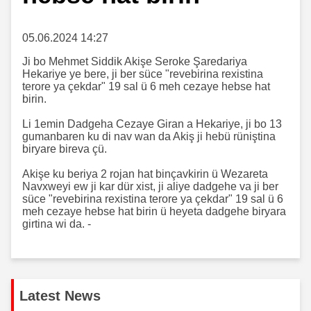
05.06.2024 14:27
Ji bo Mehmet Siddik Akişe Seroke Şaredariya
Hekariye ye bere, ji ber süce "revebirina rexistina
terore ya çekdar" 19 sal ü 6 meh cezaye hebse hat
birin.
Li 1emin Dadgeha Cezaye Giran a Hekariye, ji bo 13
gumanbaren ku di nav wan da Akiş ji hebü rüniştina
biryare bireva çü.
Akişe ku beriya 2 rojan hat binçavkirin ü Wezareta
Navxweyi ew ji kar dür xist, ji aliye dadgehe va ji ber
süce "revebirina rexistina terore ya çekdar" 19 sal ü 6
meh cezaye hebse hat birin ü heyeta dadgehe biryara
girtina wi da. -
Latest News