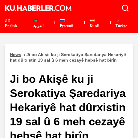
English
العربية
Pусский
Kurdî
Türkçe
News
Ji bo Akişê ku ji Serokatiya Şaredariya Hekariyê
hat dûrxistin 19 sal û 6 meh cezayê hebsê hat birîn
Ji bo Akişê ku ji
Serokatiya Şaredariya
Hekariyê hat dûrxistin
19 sal û 6 meh cezayê
hebsê hat birîn