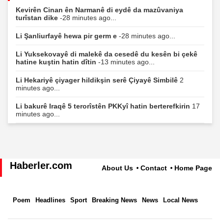
Kevirên Cinan ên Narmanê di eydê da mazûvaniya
turîstan dike
-28 minutes ago...
Li Şanliurfayê hewa pir germ e
-28 minutes ago...
Li Yuksekovayê di malekê da cesedê du kesên bi çekê
hatine kuştin hatin dîtin
-13 minutes ago...
Li Hekariyê çiyager hildikşin serê Çiyayê Simbilê
2
minutes ago...
Li bakurê Iraqê 5 terorîstên PKKyî hatin berterefkirin
17
minutes ago...
Haberler.com
About Us
Contact
Home Page
Poem
Headlines
Sport
Breaking News
News
Local News