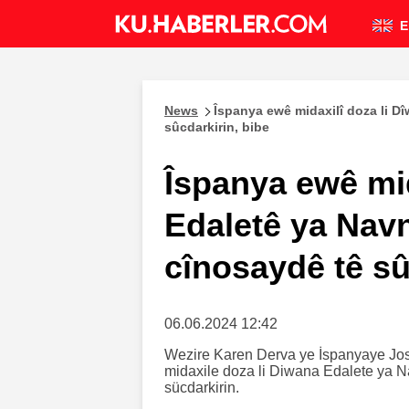
E
News
Îspanya ewê midaxilî doza li Dî
sûcdarkirin, bibe
Îspanya ewê mid
Edaletê ya Navn
cînosaydê tê sû
06.06.2024 12:42
Wezire Karen Derva ye İspanyaye Jos
midaxile doza li Diwana Edalete ya Na
sücdarkirin.