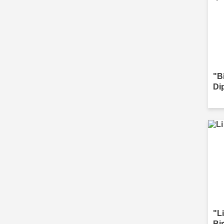
"B
Di
"Li
Bi