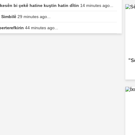
esên bi çekê hatine kuştin hatin dîtin
14 minutes ago...
ê Simbilê
29 minutes ago...
berterefkirin
44 minutes ago...
"S