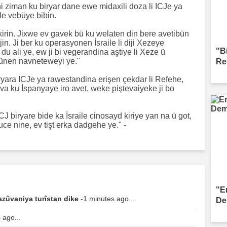
 ziman ku biryar dane ewe midaxili doza li ICJe ya
aile vebüye bibin.
fikirin. Jixwe ev gavek bü ku welaten din bere avetibün
n. Ji ber ku operasyonen İsraile li diji Xezeye
"B
u ali ye, ew ji bi vegerandina aştiye li Xeze ü
ünen navneteweyi ye."
Re
biryara ICJe ya rawestandina erişen çekdar li Refehe,
va ku İspanyaye iro avet, weke piştevaiyeke ji bo
J biryare bide ka İsraile cinosayd kiriye yan na ü got,
uce nine, ev tişt erka dadgehe ye." -
"E
zûvaniya turîstan dike
-1 minutes ago...
De
 ago...