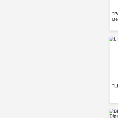
"P
De
"Li