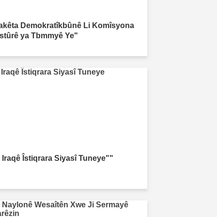
akêta Demokratîkbûnê Li Komîsyona
stûrê ya Tbmmyê Ye"
 Iraqê Îstiqrara Siyasî Tuneye""