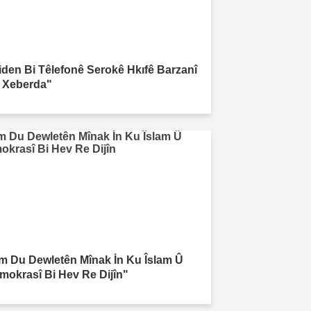
iden Bi Têlefonê Serokê Hkıfê Barzanî
 Xeberda"
m Du Dewletên Mînak İn Ku Îslam Û
mokrasî Bi Hev Re Dijîn"