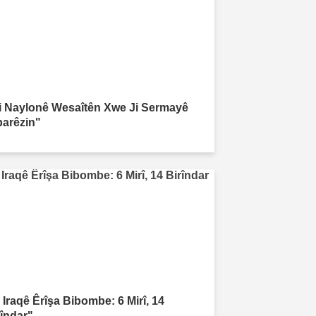
i Naylonê Wesaîtên Xwe Ji Sermayê
parêzin"
 Iraqê Êrîşa Bibombe: 6 Mirî, 14
rîndar"