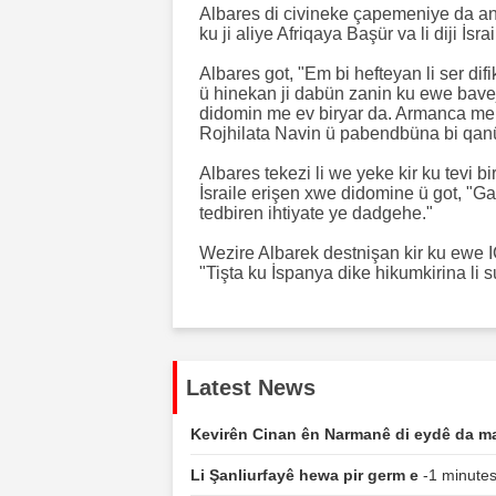
Albares di civineke çapemeniye da ani
ku ji aliye Afriqaya Başür va li diji İsr
Albares got, "Em bi hefteyan li ser di
ü hinekan ji dabün zanin ku ewe baveji
didomin me ev biryar da. Armanca me d
Rojhilata Navin ü pabendbüna bi qan
Albares tekezi li we yeke kir ku tevi 
İsraile erişen xwe didomine ü got, "Ga
tedbiren ihtiyate ye dadgehe."
Wezire Albarek destnişan kir ku ewe IC
"Tişta ku İspanya dike hikumkirina li s
Latest News
Kevirên Cinan ên Narmanê di eydê da ma
Li Şanliurfayê hewa pir germ e
-1 minutes