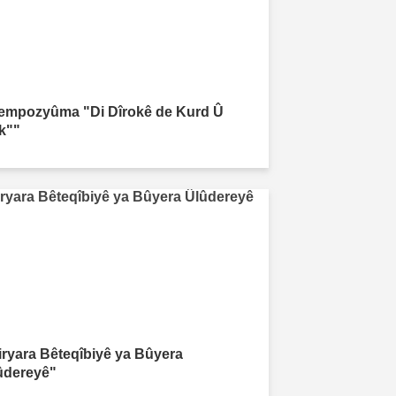
empozyûma "Di Dîrokê de Kurd Û
rk""
iryara Bêteqîbiyê ya Bûyera
ûdereyê"