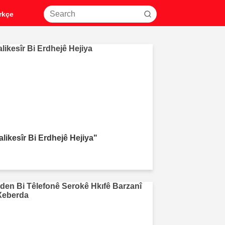
rkçe
alikesîr Bi Erdhejê Hejiya"