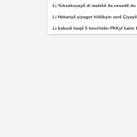
Li Yuksekovayê di malekê da cesedê du k
Li Hekariyê çiyager hildikşin serê Çiyay
Li bakurê Iraqê 5 terorîstên PKKyî hatin 