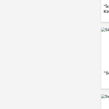
"Î
Ki
"S