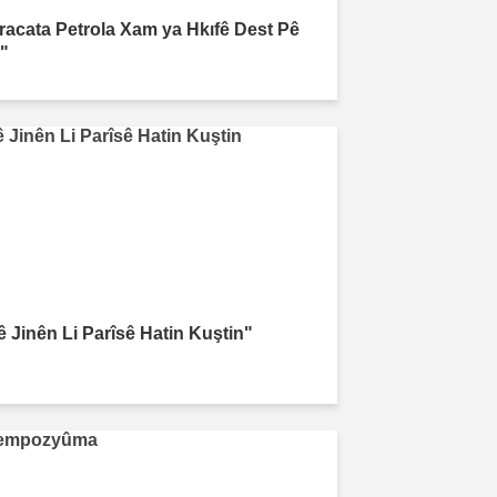
xracata Petrola Xam ya Hkıfê Dest Pê
r"
ê Jinên Li Parîsê Hatin Kuştin"