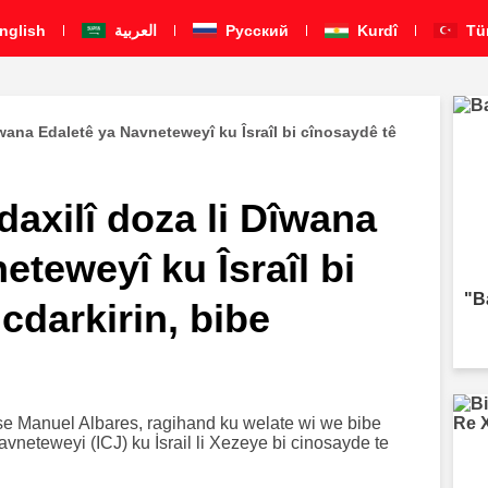
nglish
العربية
Pусский
Kurdî
Tü
wana Edaletê ya Navneteweyî ku Îsraîl bi cînosaydê tê
axilî doza li Dîwana
eteweyî ku Îsraîl bi
"B
cdarkirin, bibe
e Manuel Albares, ragihand ku welate wi we bibe
vneteweyi (ICJ) ku İsrail li Xezeye bi cinosayde te