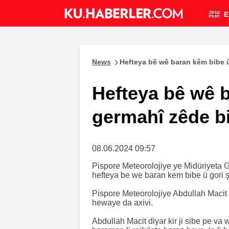
E
News
Hefteya bê wê baran kêm bibe 
Hefteya bê wê 
germahî zêde b
08.06.2024 09:57
Pispore Meteorolojiye ye Midüriyeta G
hefteya be we baran kem bibe ü gori 
Pispore Meteorolojiye Abdullah Maci
hewaye da axivi.
Abdullah Macit diyar kir ji sibe pe va