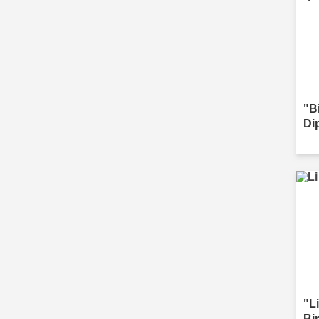
"B
Di
"Li
Bi