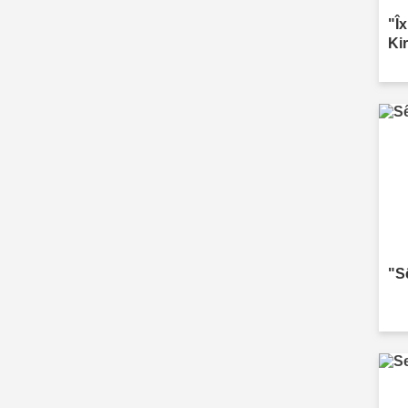
"Î
Ki
"S