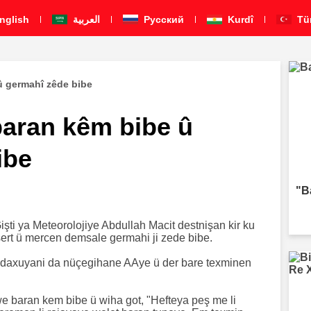
nglish
العربية
Pусский
Kurdî
Tü
û germahî zêde bibe
baran kêm bibe û
ibe
"B
işti ya Meteorolojiye Abdullah Macit destnişan kir ku
şert ü mercen demsale germahi ji zede bibe.
t daxuyani da nüçegihane AAye ü der bare texminen
 we baran kem bibe ü wiha got, "Hefteya peş me li