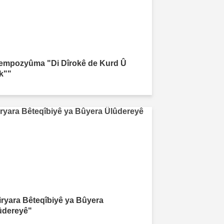
empozyûma "Di Dîrokê de Kurd Û
rk""
iryara Bêteqîbiyê ya Bûyera
ûdereyê"