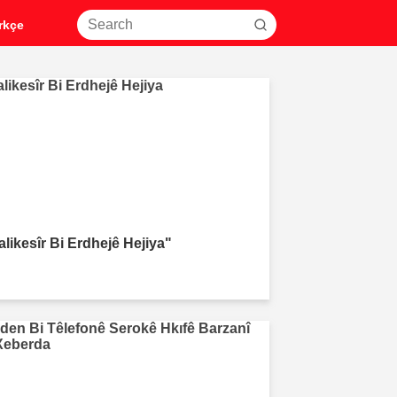
rkçe
alikesîr Bi Erdhejê Hejiya"