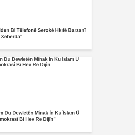
iden Bi Têlefonê Serokê Hkıfê Barzanî
 Xeberda"
m Du Dewletên Mînak İn Ku Îslam Û
mokrasî Bi Hev Re Dijîn"