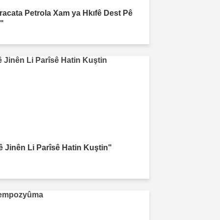
xracata Petrola Xam ya Hkıfê Dest Pê
r"
ê Jinên Li Parîsê Hatin Kuştin"