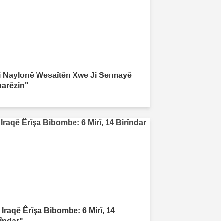
i Naylonê Wesaîtên Xwe Ji Sermayê
parêzin"
 Iraqê Êrîşa Bibombe: 6 Mirî, 14
rîndar"