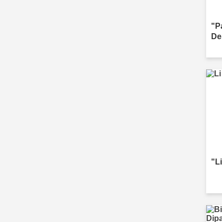
"P
De
"Li