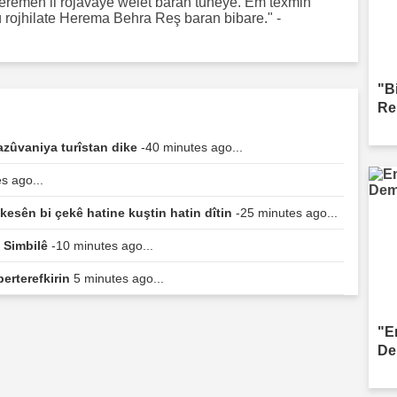
 heremen li rojavaye welet baran tuneye. Em texmin
 ü rojhilate Herema Behra Reş baran bibare." -
"B
Re
zûvaniya turîstan dike
-40 minutes ago...
s ago...
esên bi çekê hatine kuştin hatin dîtin
-25 minutes ago...
ê Simbilê
-10 minutes ago...
berterefkirin
5 minutes ago...
"E
De