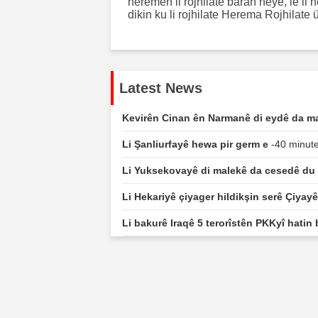
heremen li rojhilate baran heye, le li
dikin ku li rojhilate Herema Rojhilate
Latest News
Kevirên Cinan ên Narmanê di eydê da ma
Li Şanliurfayê hewa pir germ e
-40 minute
Li Yuksekovayê di malekê da cesedê du k
Li Hekariyê çiyager hildikşin serê Çiyay
Li bakurê Iraqê 5 terorîstên PKKyî hatin 