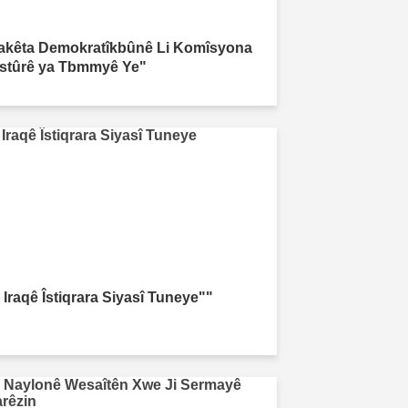
akêta Demokratîkbûnê Li Komîsyona
stûrê ya Tbmmyê Ye"
 Iraqê Îstiqrara Siyasî Tuneye""