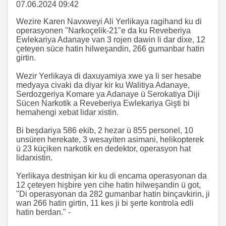
07.06.2024 09:42
Wezire Karen Navxweyi Ali Yerlikaya ragihand ku di
operasyonen "Narkoçelik-21"e da ku Reveberiya
Ewlekariya Adanaye van 3 rojen dawin li dar dixe, 12
çeteyen süce hatin hilweşandin, 266 gumanbar hatin
girtin.
Wezir Yerlikaya di daxuyamiya xwe ya li ser hesabe
medyaya civaki da diyar kir ku Walitiya Adanaye,
Serdozgeriya Komare ya Adanaye ü Serokatiya Diji
Sücen Narkotik a Reveberiya Ewlekariya Gişti bi
hemahengi xebat lidar xistin.
Bi beşdariya 586 ekib, 2 hezar ü 855 personel, 10
unsüren herekate, 3 wesayiten asimani, helikopterek
ü 23 küçiken narkotik en dedektor, operasyon hat
lidarxistin.
Yerlikaya destnişan kir ku di encama operasyonan da
12 çeteyen hişbire yen cihe hatin hilweşandin ü got,
"Di operasyonan da 282 gumanbar hatin binçavkirin, ji
wan 266 hatin girtin, 11 kes ji bi şerte kontrola edli
hatin berdan." -