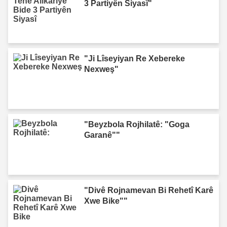
3 Partiyên Siyasî"
"Ji Lîseyiyan Re Xebereke
Nexweş"
"Beyzbola Rojhilatê: "Goga
Garanê""
"Divê Rojnamevan Bi Rehetî Karê
Xwe Bike""