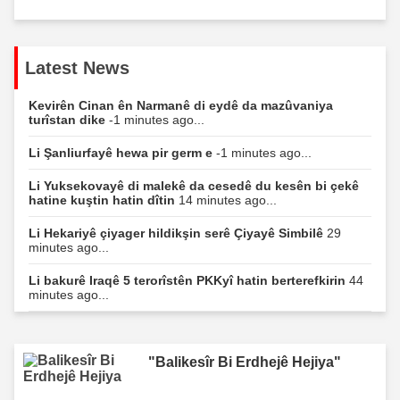
Latest News
Kevirên Cinan ên Narmanê di eydê da mazûvaniya
turîstan dike
-1 minutes ago...
Li Şanliurfayê hewa pir germ e
-1 minutes ago...
Li Yuksekovayê di malekê da cesedê du kesên bi çekê
hatine kuştin hatin dîtin
14 minutes ago...
Li Hekariyê çiyager hildikşin serê Çiyayê Simbilê
29
minutes ago...
Li bakurê Iraqê 5 terorîstên PKKyî hatin berterefkirin
44
minutes ago...
"Balikesîr Bi Erdhejê Hejiya"