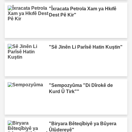
"Îxracata Petrola Xam ya Hkıfê
Dest Pê Kir"
"Sê Jinên Li Parîsê Hatin Kuştin"
"Sempozyûma "Di Dîrokê de
Kurd Û Tirk""
"Biryara Bêteqîbiyê ya Bûyera
Ûlûdereyê"