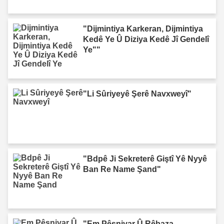
"Dijmintiya Karkeran, Dijmintiya
Kedê Ye Û Diziya Kedê Jî Gendelî
Ye""
"Li Sûriyeyê Şerê Navxweyî"
"Bdpê Ji Sekreterê Giştî Yê Nyyê
Ban Re Name Şand"
"Em Pêşniyar Û Rêbaza