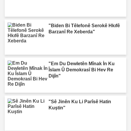
"Biden Bi Têlefonê Serokê Hkıfê
Barzanî Re Xeberda"
"Em Du Dewletên Mînak İn Ku
Îslam Û Demokrasî Bi Hev Re
Dijîn"
"Sê Jinên Ku Li Parîsê Hatin
Kuştin"