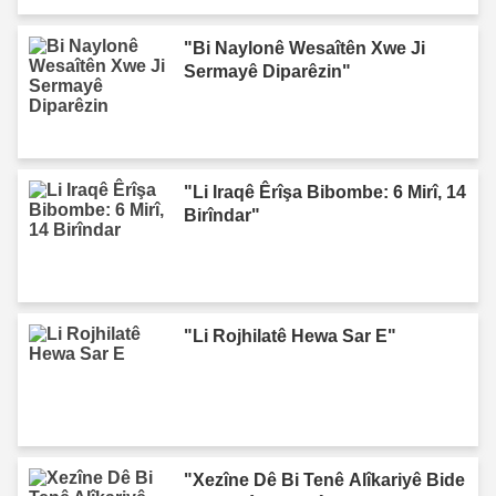
"Bi Naylonê Wesaîtên Xwe Ji
Sermayê Diparêzin"
"Li Iraqê Êrîşa Bibombe: 6 Mirî, 14
Birîndar"
"Li Rojhilatê Hewa Sar E"
"Xezîne Dê Bi Tenê Alîkariyê Bide