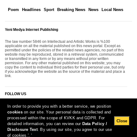
Poem
Headlines
Sport
Breaking News
News
Local News
Yeni Medya Internet Publishing
The law number 5846 on Intellectual and Artistic Works is %100
applicable on all the material published on this news portal. Except as
permitted under the policies of the related news agencies, no part of this
website may be reproduced, stored in a retrieval system, communicated
or transmitted in any form or by any means without prior written
permission. For any other material published on this website; you may
copy the content to individual third parties for their personal use, but only
if you acknowledge the website as the source of the material and place a
link.
FOLLOW US
In order to provide you with a better service, we position
cookies
on our site. Your personal data is collected and
processed within the scope of KVKK and GDPR. For
Close
detailed information, you can review our
Data Policy /
Disclosure Text
. By using our site, you agree to our use
[Report Bug]
9.08.2026 12:53:54 #1.11#
of cookies.', '