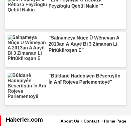
Feyzîoglu Qebûl Nakin""
"Salnameya Nûçe Û Wêneyan A
2013an A Aayê Bi 3 Zimanan Li
Pirtûkfiroşan E"
"Bûldanê Hadepiyên Bêserûşûn
İn Anî Rojeva Parlementoyê"
Haberler.com
About Us
Contact
Home Page