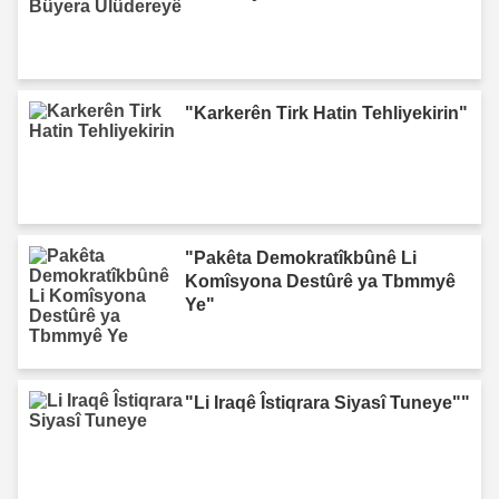
"Karkerên Tirk Hatin Tehliyekirin"
"Pakêta Demokratîkbûnê Li
Komîsyona Destûrê ya Tbmmyê
Ye"
"Li Iraqê Îstiqrara Siyasî Tuneye""