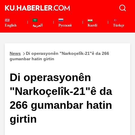
English
العربية
Pусский
Kurdî
Türkçe
News
Di operasyonên "Narkoçelîk-21"ê da 266
gumanbar hatin girtin
Di operasyonên
"Narkoçelîk-21"ê da
266 gumanbar hatin
girtin