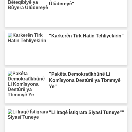
Ûlûdereyê"
"Karkerên Tirk Hatin Tehliyekirin"
"Pakêta Demokratîkbûnê Li
Komîsyona Destûrê ya Tbmmyê
Ye"
"Li Iraqê Îstiqrara Siyasî Tuneye""