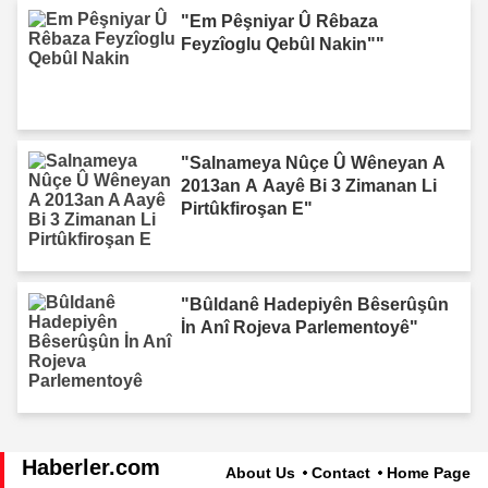
"Em Pêşniyar Û Rêbaza
Feyzîoglu Qebûl Nakin""
"Salnameya Nûçe Û Wêneyan A
2013an A Aayê Bi 3 Zimanan Li
Pirtûkfiroşan E"
"Bûldanê Hadepiyên Bêserûşûn
İn Anî Rojeva Parlementoyê"
Haberler.com
About Us
Contact
Home Page