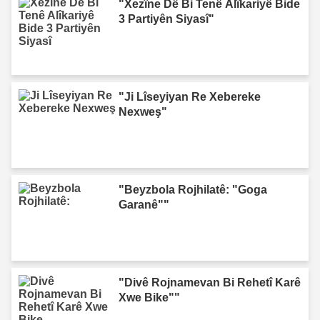
"Xezîne Dê Bi Tenê Alîkariyê Bide
3 Partiyên Siyasî"
"Ji Lîseyiyan Re Xebereke
Nexweş"
"Beyzbola Rojhilatê: "Goga
Garanê""
"Divê Rojnamevan Bi Rehetî Karê
Xwe Bike""