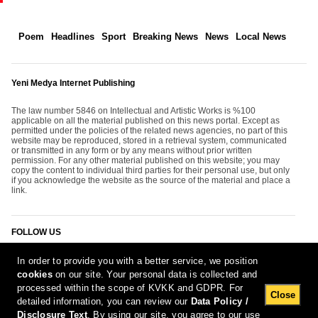
Poem
Headlines
Sport
Breaking News
News
Local News
Yeni Medya Internet Publishing
The law number 5846 on Intellectual and Artistic Works is %100
applicable on all the material published on this news portal. Except as
permitted under the policies of the related news agencies, no part of this
website may be reproduced, stored in a retrieval system, communicated
or transmitted in any form or by any means without prior written
permission. For any other material published on this website; you may
copy the content to individual third parties for their personal use, but only
if you acknowledge the website as the source of the material and place a
link.
FOLLOW US
In order to provide you with a better service, we position
cookies
on our site. Your personal data is collected and
processed within the scope of KVKK and GDPR. For
Close
detailed information, you can review our
Data Policy /
Disclosure Text
. By using our site, you agree to our use
[Report Bug]
6.08.2026 13:05:31 #1.11#