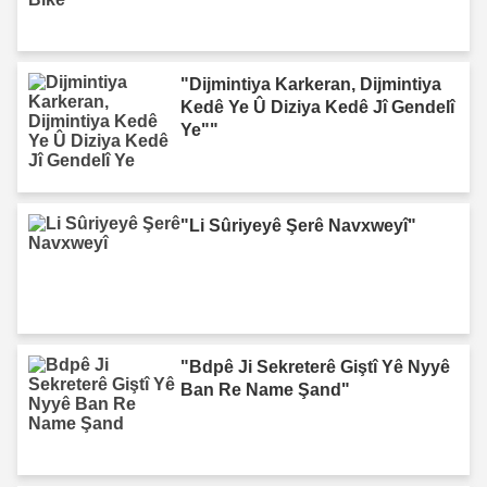
"Dijmintiya Karkeran, Dijmintiya
Kedê Ye Û Diziya Kedê Jî Gendelî
Ye""
"Li Sûriyeyê Şerê Navxweyî"
"Bdpê Ji Sekreterê Giştî Yê Nyyê
Ban Re Name Şand"