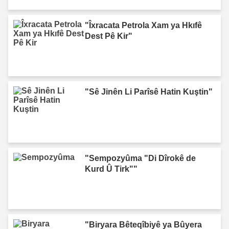
"Îxracata Petrola Xam ya Hkıfê
Dest Pê Kir"
"Sê Jinên Li Parîsê Hatin Kuştin"
"Sempozyûma "Di Dîrokê de
Kurd Û Tirk""
"Biryara Bêteqîbiyê ya Bûyera