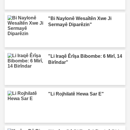
"Bi Naylonê Wesaîtên Xwe Ji
Sermayê Diparêzin"
"Li Iraqê Êrîşa Bibombe: 6 Mirî, 14
Birîndar"
"Li Rojhilatê Hewa Sar E"