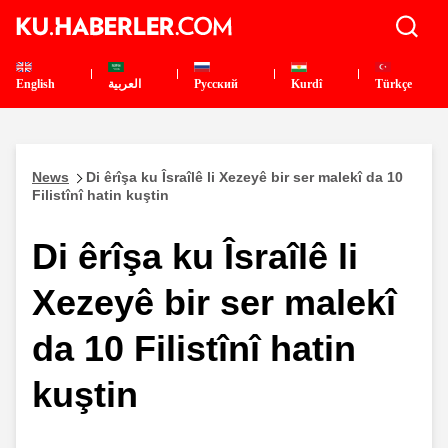
English
العربية
Pусский
Kurdî
Türkçe
News
Di êrîşa ku Îsraîlê li Xezeyê bir ser malekî da 10
Filistînî hatin kuştin
Di êrîşa ku Îsraîlê li
Xezeyê bir ser malekî
da 10 Filistînî hatin
kuştin