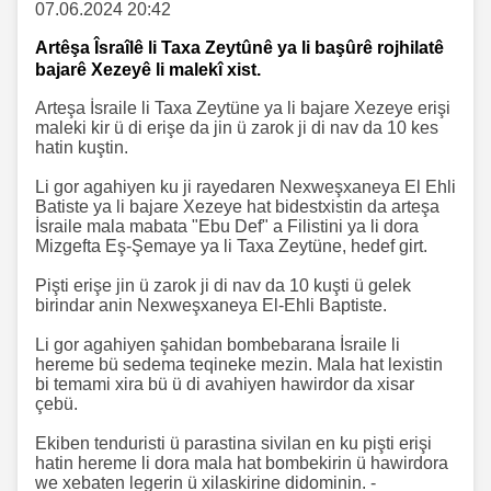
07.06.2024 20:42
Artêşa Îsraîlê li Taxa Zeytûnê ya li başûrê rojhilatê
bajarê Xezeyê li malekî xist.
Arteşa İsraile li Taxa Zeytüne ya li bajare Xezeye erişi
maleki kir ü di erişe da jin ü zarok ji di nav da 10 kes
hatin kuştin.
Li gor agahiyen ku ji rayedaren Nexweşxaneya El Ehli
Batiste ya li bajare Xezeye hat bidestxistin da arteşa
İsraile mala mabata "Ebu Def" a Filistini ya li dora
Mizgefta Eş-Şemaye ya li Taxa Zeytüne, hedef girt.
Pişti erişe jin ü zarok ji di nav da 10 kuşti ü gelek
birindar anin Nexweşxaneya El-Ehli Baptiste.
Li gor agahiyen şahidan bombebarana İsraile li
hereme bü sedema teqineke mezin. Mala hat lexistin
bi temami xira bü ü di avahiyen hawirdor da xisar
çebü.
Ekiben tenduristi ü parastina sivilan en ku pişti erişi
hatin hereme li dora mala hat bombekirin ü hawirdora
we xebaten legerin ü xilaskirine didominin. -