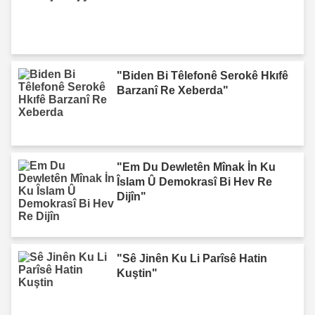
"Biden Bi Têlefonê Serokê Hkıfê
Barzanî Re Xeberda"
"Em Du Dewletên Mînak İn Ku
Îslam Û Demokrasî Bi Hev Re
Dijîn"
"Sê Jinên Ku Li Parîsê Hatin
Kuştin"