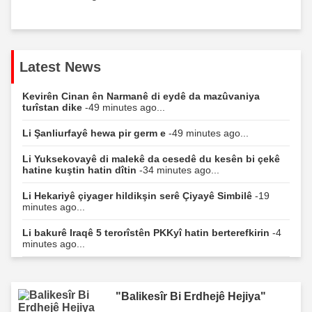
Latest News
Kevirên Cinan ên Narmanê di eydê da mazûvaniya
turîstan dike
-49 minutes ago...
Li Şanliurfayê hewa pir germ e
-49 minutes ago...
Li Yuksekovayê di malekê da cesedê du kesên bi çekê
hatine kuştin hatin dîtin
-34 minutes ago...
Li Hekariyê çiyager hildikşin serê Çiyayê Simbilê
-19
minutes ago...
Li bakurê Iraqê 5 terorîstên PKKyî hatin berterefkirin
-4
minutes ago...
"Balikesîr Bi Erdhejê Hejiya"