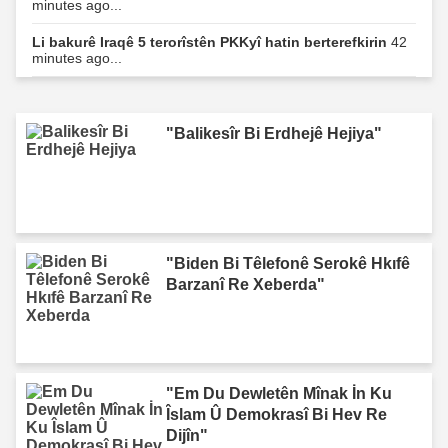
minutes ago...
Li bakurê Iraqê 5 terorîstên PKKyî hatin berterefkirin
42
minutes ago...
"Balikesîr Bi Erdhejê Hejiya"
"Biden Bi Têlefonê Serokê Hkıfê
Barzanî Re Xeberda"
"Em Du Dewletên Mînak İn Ku
Îslam Û Demokrasî Bi Hev Re
Dijîn"