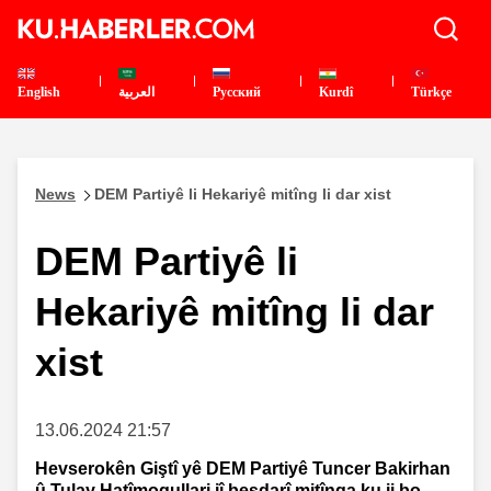
English
العربية
Pусский
Kurdî
Türkçe
News
DEM Partiyê li Hekariyê mitîng li dar xist
DEM Partiyê li
Hekariyê mitîng li dar
xist
13.06.2024 21:57
Hevserokên Giştî yê DEM Partiyê Tuncer Bakirhan
û Tulay Hatîmogullari jî beşdarî mitînga ku ji bo