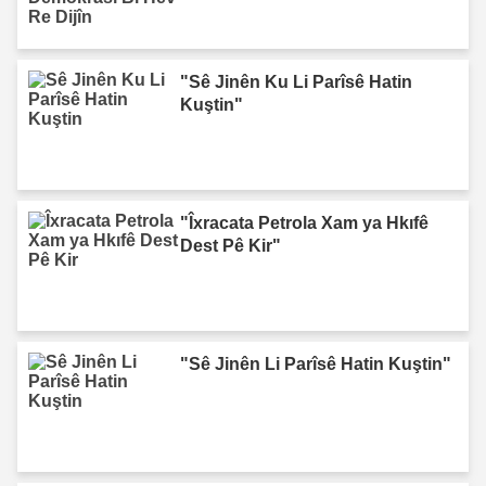
"Sê Jinên Ku Li Parîsê Hatin
Kuştin"
"Îxracata Petrola Xam ya Hkıfê
Dest Pê Kir"
"Sê Jinên Li Parîsê Hatin Kuştin"