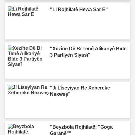
"Li Rojhilatê Hewa Sar E"
"Xezîne Dê Bi Tenê Alîkariyê Bide
3 Partiyên Siyasî"
"Ji Lîseyiyan Re Xebereke
Nexweş"
"Beyzbola Rojhilatê: "Goga
Garanê""