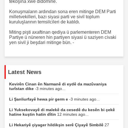
tekoşina xwe didomine.
Konuşmaların ardından sona eren mitinge DEM Parti
milletvekilleri, bazı siyasi parti ve sivil toplum
kuruluşlarının temsilcileri de katıldı.
Miting pişti axaftinan qediya ü parlementeren DEM
Partiye ü nüneren hin partiyen siyasi ü saziyen civaki
yen sivil ji beşdari mitinge bün. -
Latest News
Kevirên Cinan ên Narmanê di eydê da mazûvaniya
turîstan dike
-3 minutes ago...
Li Şanliurfayê hewa pir germ e
-3 minutes ago...
Li Yuksekovayê di malekê da cesedê du kesên bi çekê
hatine kuştin hatin dîtin
12 minutes ago...
Li Hekariyê çiyager hildikşin serê Çiyayê Simbilê
27