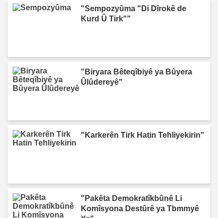
"Sempozyûma "Di Dîrokê de
Kurd Û Tirk""
"Biryara Bêteqîbiyê ya Bûyera
Ûlûdereyê"
"Karkerên Tirk Hatin Tehliyekirin"
"Pakêta Demokratîkbûnê Li
Komîsyona Destûrê ya Tbmmyê