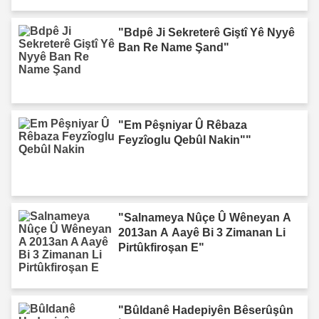
"Bdpê Ji Sekreterê Giştî Yê Nyyê
Ban Re Name Şand"
"Em Pêşniyar Û Rêbaza
Feyzîoglu Qebûl Nakin""
"Salnameya Nûçe Û Wêneyan A
2013an A Aayê Bi 3 Zimanan Li
Pirtûkfiroşan E"
"Bûldanê Hadepiyên Bêserûşûn