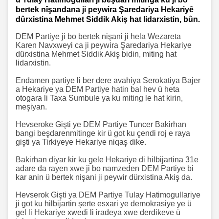
bertek nîşandana ji peywira Şaredariya Hekariyê
dûrxistina Mehmet Siddik Akiş hat lidarxistin, bûn.
DEM Partiye ji bo bertek nişani ji hela Wezareta
Karen Navxweyi ca ji peywira Şaredariya Hekariye
dürxistina Mehmet Siddik Akiş bidin, miting hat
lidarxistin.
Endamen partiye li ber dere avahiya Serokatiya Bajer
a Hekariye ya DEM Partiye hatin bal hev ü heta
otogara li Taxa Sumbule ya ku miting le hat kirin,
meşiyan.
Hevseroke Gişti ye DEM Partiye Tuncer Bakirhan
bangi beşdarenmitinge kir ü got ku çendi roj e raya
gişti ya Tirkiyeye Hekariye niqaş dike.
Bakirhan diyar kir ku gele Hekariye di hilbijartina 31e
adare da rayen xwe ji bo namzeden DEM Partiye bi
kar anin ü bertek nişani ji peywir dürxistina Akiş da.
Hevserok Gişti ya DEM Partiye Tulay Hatimogullariye
ji got ku hilbijartin şerte esxari ye demokrasiye ye ü
gel li Hekariye xwedi li iradeya xwe derdikeve ü